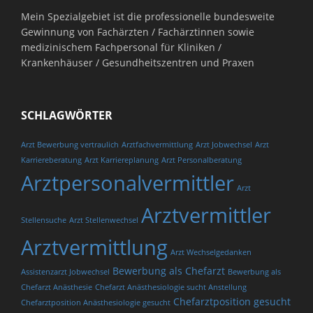
Mein Spezialgebiet ist die professionelle bundesweite
Gewinnung von Fachärzten / Fachärztinnen sowie
medizinischem Fachpersonal für Kliniken /
Krankenhäuser / Gesundheitszentren und Praxen
SCHLAGWÖRTER
Arzt Bewerbung vertraulich
Arztfachvermittlung
Arzt Jobwechsel
Arzt
Karriereberatung
Arzt Karriereplanung
Arzt Personalberatung
Arztpersonalvermittler
Arzt
Arztvermittler
Stellensuche
Arzt Stellenwechsel
Arztvermittlung
Arzt Wechselgedanken
Bewerbung als Chefarzt
Assistenzarzt Jobwechsel
Bewerbung als
Chefarzt Anästhesie
Chefarzt Anästhesiologie sucht Anstellung
Chefarztposition gesucht
Chefarztposition Anästhesiologie gesucht