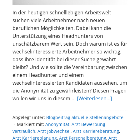
In der heutigen schnelllebigen Arbeitswelt
suchen viele Arbeitnehmer nach neuen
beruflichen Möglichkeiten. Dabei kann die
Unterstützung eines Headhunters von
unschätzbarem Wert sein. Doch warum ist es für
wechselinteressierte Arbeitnehmer so wichtig,
dass ihre Identität bei dieser Suche gewahrt
bleibt? Und wie sollte die Vereinbarung zwischen
einem Headhunter und einem
wechselinteressierten Kandidaten aussehen, um
die Anonymität zu gewährleisten? Diesen Fragen
überDie
wollen wir uns in diesem …
[Weiterlesen...]
Bedeutung
der
Abgelegt unter:
Blogbeitrag aktuelle Stellenangebote
Anonymität
Markiert mit:
Anonymität
,
Arzt Bewerbung
bei
vertraulich
,
Arzt Jobwechsel
,
Arzt Karriereberatung
,
der
Arzt Karriereplanung
,
Arzt Personalberatung
,
Arzt