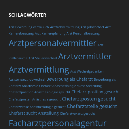
SCHLAGWÖRTER
Arzt Bewerbung vertraulich
Arztfachvermittlung
Arzt Jobwechsel
Arzt
Karriereberatung
Arzt Karriereplanung
Arzt Personalberatung
Arztpersonalvermittler
Arzt
Arztvermittler
Stellensuche
Arzt Stellenwechsel
Arztvermittlung
Arzt Wechselgedanken
Bewerbung als Chefarzt
Assistenzarzt Jobwechsel
Bewerbung als
Chefarzt Anästhesie
Chefarzt Anästhesiologie sucht Anstellung
Chefarztposition gesucht
Chefarztposition Anästhesiologie gesucht
Chefarztposten gesucht
Chefarztposten Anästhesie gesucht
Chefarztstelle gesucht
Chefarztstelle Anästhesiologie gesucht
Chefarzt sucht Anstellung
Chefarztvakanz gesucht
Facharztpersonalagentur