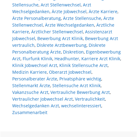
Zusammena
Stellensuche
,
Arzt Stellenwechsel
,
Arzt
Wechselgedanken
,
Ärzte Jobwechsel
,
Ärzte Karriere
,
mit
Ärzte Personalberatung
,
Ärzte Stellensuche
,
Ärzte
einem
Stellenwechsel
,
Ärzte Wechselgedanken
,
Ärztliche
Headhunter
Karriere
,
Ärztlicher Stellenwechsel
,
Assistenzarzt
Warum
Jobwechsel
,
Bewerbung Arzt Klinik
,
Bewerbung Arzt
Diskretion
vertraulich
,
Diskrete Arztbewerbung
,
Diskrete
ein
Personalberatung Ärzte
,
Diskretion
,
Eigenbewerbung
Muss
Arzt
,
Flurfunk Klinik
,
Headhunter
,
Karriere Arzt Klinik
,
Klinik Jobwechsel Arzt
,
Klinik Stellensuche Arzt
,
ist
Medizin Karriere
,
Oberarzt Jobwechsel
,
Personalberater Ärzte
,
Privatsphäre wichtig
,
Stellenmarkt Ärzte
,
Stellensuche Arzt Klinik
,
Vakanzsuche Arzt
,
Vertrauliche Bewerbung Arzt
,
Vertraulicher Jobwechsel Arzt
,
Vertraulichkeit
,
Wechselgedanken Arzt
,
wechselinteressiert
,
Zusammenarbeit