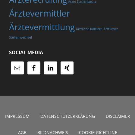
Ärzte Stellensuche
Ärztevermittler
Ärztevermittlung
Ärztliche Karriere
Ärztlicher
Stellenwechsel
SOCIAL MEDIA
IMPRESSUM
DATENSCHUTZERKLÄRUNG
DISCLAIMER
AGB
BILDNACHWEIS
COOKIE-RICHTLINE