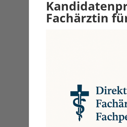
Kandidatenpro
Fachärztin fü