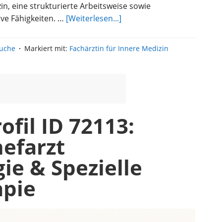
n, eine strukturierte Arbeitsweise sowie
überKandidatenprofil
ve Fähigkeiten. …
[Weiterlesen...]
ID
2060:
suche
Markiert mit:
Fachärztin für Innere Medizin
Fachärztin
für
Innere
Medizin
fil ID 72113:
efarzt
ie & Spezielle
apie