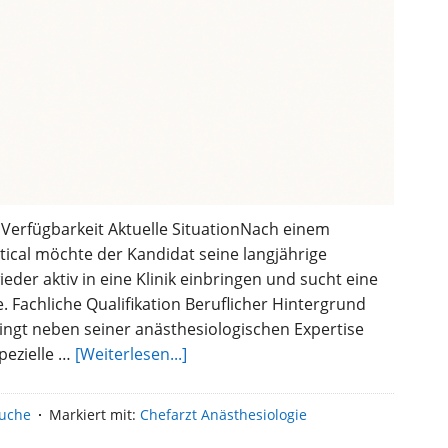
Verfügbarkeit Aktuelle SituationNach einem
ical möchte der Kandidat seine langjährige
er aktiv in eine Klinik einbringen und sucht eine
. Fachliche Qualifikation Beruflicher Hintergrund
ngt neben seiner anästhesiologischen Expertise
überKandidatenprofil
pezielle …
[Weiterlesen...]
ID
72113:
suche
Markiert mit:
Chefarzt Anästhesiologie
Erfahrener