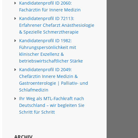
Kandidatenprofil ID 2060:
Fachärztin für Innere Medizin
Kandidatenprofil ID 72113:
Erfahrener Chefarzt Anästhesiologie
& Spezielle Schmerztherapie
Kandidatenprofil ID 1982:
Führungspersönlichkeit mit
klinischer Exzellenz &
betriebswirtschaftlicher Stärke
Kandidatenprofil ID 2049:
Chefärztin Innere Medizin &
Gastroenterologie | Palliativ- und
Schlafmedizin
Ihr Weg als MTL-Fachkraft nach
Deutschland – wir begleiten Sie
Schritt für Schritt
ARCHIV