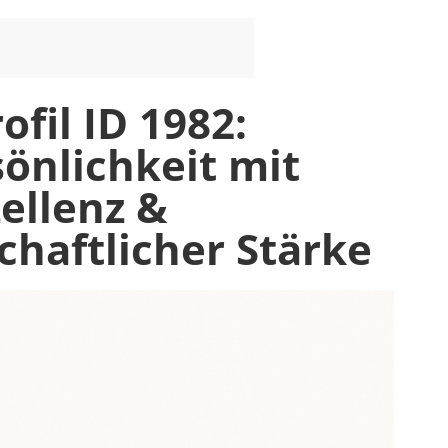
Chefarzt
Anästhesiologie
&
Spezielle
fil ID 1982:
Schmerztherapie
önlichkeit mit
zellenz &
chaftlicher Stärke