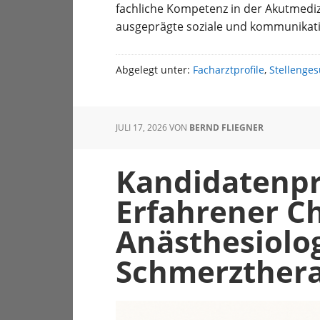
fachliche Kompetenz in der Akutmedizi
ausgeprägte soziale und kommunikati
Abgelegt unter:
Facharztprofile
,
Stellenge
JULI 17, 2026
VON
BERND FLIEGNER
Kandidatenpro
Erfahrener Ch
Anästhesiolog
Schmerzther